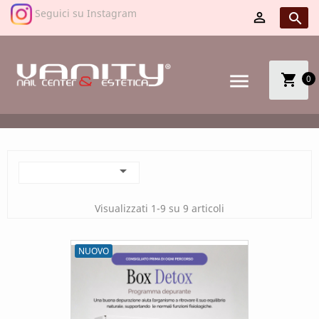
Seguici su Instagram


menu
shopping_cart
0

Visualizzati 1-9 su 9 articoli
NUOVO