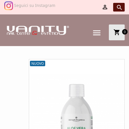
Seguici su Instagram


menu
shopping_cart
0
NUOVO