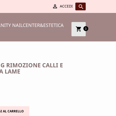

ACCEDI

NITY NAILCENTER&ESTETICA
shopping_cart
0
G RIMOZIONE CALLI E
A LAME
I AL CARRELLO