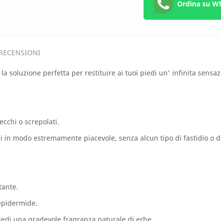
Ordina su W
RECENSIONI
 la soluzione perfetta per restituire ai tuoi piedi un' infinita sens
ecchi o screpolati.
i in modo estremamente piacevole, senza alcun tipo di fastidio o 
tante.
’epidermide.
 piedi una gradevole fragranza naturale di erbe.