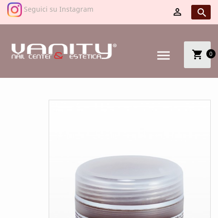
Seguici su Instagram


menu
shopping_cart
0