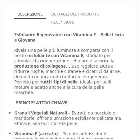
DESCRIZIONE
DETTAGLI DEL PRODOTTO
RECENSIONI
Esfoliante Rigenerante con Vitamina E – Pelle Liscia
e Giovane
Rivela una pelle più luminosa e compatta con il
nostro
esfoliante con Vitamina E
, studiato per
stimolare la rigenerazione cellulare e favorire la
produzione di collagene
. L’uso regolare aiuta a
ridurre rughe, macchie cutanee e cicatrici da acne,
donando un incarnato uniforme e rigenerato.
Perfetto per
tutti i tipi di pelle
, ideale per pelli
mature e adatto anche alla cura della pelle
maschile.
PRINCIPI ATTIVI CHIAVE:
Granuli Vegetali Naturali –
Estratti da nocciole e
mandorle, offrono un’azione esfoliante delicata ma
efficace, senza irritare la pelle.
Vitamina E (acetato) –
Potente antiossidante,
protegge le cellule dai radicali liberi e previene