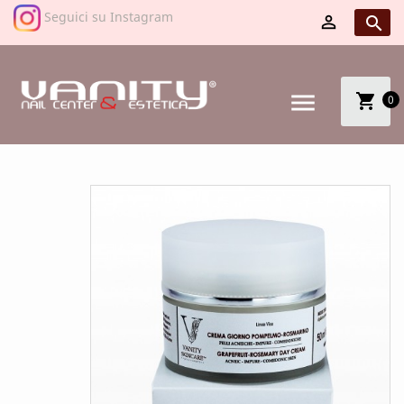
Seguici su Instagram


menu
shopping_cart
0