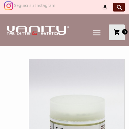
Seguici su Instagram


menu
shopping_cart
0