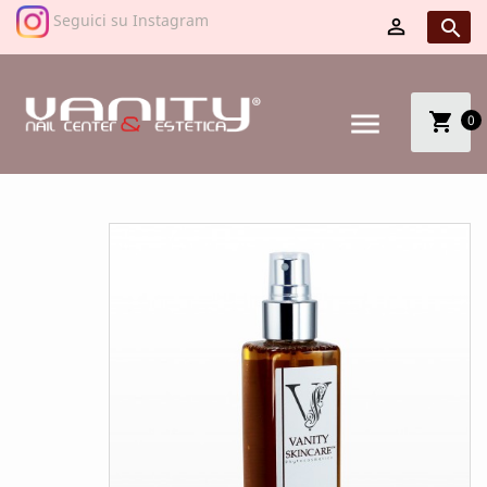
Seguici su Instagram


menu
shopping_cart
0