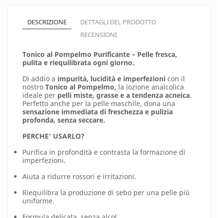
DESCRIZIONE
DETTAGLI DEL PRODOTTO
RECENSIONI
Tonico al Pompelmo Purificante – Pelle fresca,
pulita e riequilibrata ogni giorno.
Dì addio a
impurità, lucidità e imperfezioni
con il
nostro
Tonico al Pompelmo,
la
lozione analcolica
ideale per
pelli miste, grasse e a tendenza acneica
.
Perfetto anche per la pelle maschile, dona una
sensazione immediata di freschezza e pulizia
profonda, senza seccare.
PERCHE' USARLO?
Purifica in profondità e contrasta la formazione di
imperfezioni.
Aiuta a ridurre rossori e irritazioni.
Riequilibra la produzione di sebo per una pelle più
uniforme.
Formula delicata, senza alcol.